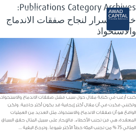
Publications Category Archives:
AR
خمس أسرار لنجاح صفقات الاندماج
والاستحواذ
كنت أرغب في كتابة مقال حول سبب فشل صفقات الاندماج والاستحواذ،
ولكنني فكرت في أن مقال أكثر إيجابية قد يكون أكثر جاذبية. ولكن
الواقع هو أن صفقات الاندماج والاستحواذ، مثل العديد من العمليات
المعقدة، هي فن تجنب الأخطاء. فالإبحار على سبيل المثال حقق السباق
المثالي 75 % من تجنب المئه خطأ الأكثر شيوعاً. وترجع البقية …