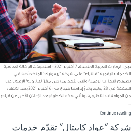
إلى
شركة
“بي
إل
إس
إنترناشونال”
دبي، الإمارات العربية المتحدة، 7 أكتوبر 2021 – استحوذت الوكالة العالمية
للخدمات الرقمية “فالتيك” على شركة “ريفونيك” المتخصّصة في
تصميم التجارب الرقمية والتي تتّخذ من دبي مقرّاً لها. وتمّ الإعلان عن
الصفقة في 28 يوليو، وتمّ إبرامها بنجاح في 6 أكتوبر 2021 بعد الانتهاء
من الموافقات التنظيمية. وتأتي هذه الخطوة بعد الإعلان الأخير عن قيام
…
“شركة
Continue reading
“عواد
شركة “عواد كابيتال” تقدّم خدمات
كابيتال”