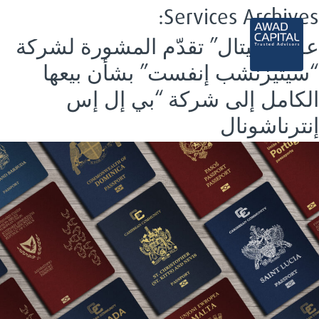
Services Archives:
AR
عواد كابيتال” تقدّم المشورة لشركة
“سيتيزنشب إنفست” بشأن بيعها
الكامل إلى شركة “بي إل إس
إنترناشونال