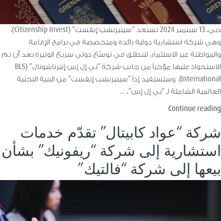
دبي، 13 سبتمبر 2024 تستعد “سيتيزنشب إنفست” (Citizenship Invest)،
وهي شركة استشارية دولية رائدة ومتخصصة في برامج الإقامة
والمواطنة عبر الاستثمار، لتنطلق في توسّع دولي سريع الوتيرة بعد أن تم
الاستحواذ عليها مؤخراً من جانب شركة “بي إل إس إنترناشونال” (BLS
International). وستستفيد إذاً “سيتيزنشب إنفست” من البنية التحتية
العالمية الشاملة لـ “بي إل إس”، …
“عواد
Continue reading
كابيتال”
شركة “عواد كابيتال” تقدّم خدمات
تقدّم
استشارية إلى شركة “ريفونيك” بشأن
المشورة
لشركة
بيعها إلى شركة “فالتيك”
“سيتيزنشب
إنفست”
بشأن
بيعها
الكامل