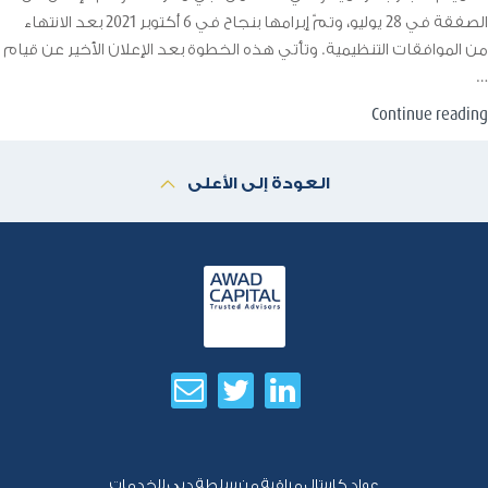
الصفقة في 28 يوليو، وتمّ إبرامها بنجاح في 6 أكتوبر 2021 بعد الانتهاء
من الموافقات التنظيمية. وتأتي هذه الخطوة بعد الإعلان الأخير عن قيام
…
“شركة
Continue reading
“عواد
كابيتال”
العودة إلى الأعلى
تقدّم
خدمات
استشارية
إلى
شركة
“ريفونيك”
بشأن
بيعها
إلى
شركة
“فالتيك””
عواد كابيتال مراقبة من سلطة دبي للخدمات