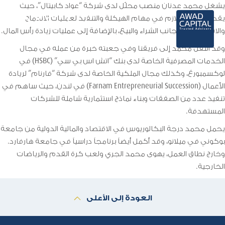
يشغل محمد عدنان منصب محلّل لدى شركة “عواد كابيتال”، حيث
AR
يقدّم الدعم اللازم في مهام الهيكلة والتنفيذ لعمليات الاندماج
والاستحواذ من جانب الشراء والبيع، بالإضافة إلى عمليات زيادة رأس المال.
وقد انتقل محمد إلى فريقنا وفي جعبته خبرة من عمله في مجال
الخدمات المصرفية الخاصة لدى بنك “اتش اس بي سي” (HSBC) في
لوكسمبورغ، وكذلك مجال الملكية الخاصة لدى شركة “فارنام” لريادة
الأعمال (Farnam Entrepreneurial Succession) في لندن، حيث ساهم في
تنفيذ عدد من الصفقات وبناء نماذج استثمارية شاملة للشركات
المستهدفة.
يحمل محمد درجة البكالوريوس في الاقتصاد والمالية الدولية من جامعة
بوكوني في ميلانو، وقد أكمل أيضاً برنامجاً دراسياً في جامعة هارفارد.
وخارج نطاق العمل، يهوى محمد الجري ولعب كرة القدم والرياضات
الخارجية.
العودة إلى الأعلى